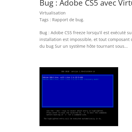
Bug : Adobe CS5 avec Virt
Virtualisation
Tags :
Rapport de bug
.
Bug : Adobe CS5 freeze lorsqu’il est exécuté s
installation est impossible, et tout composant 
du bug Sur un système hôte tournant sous...