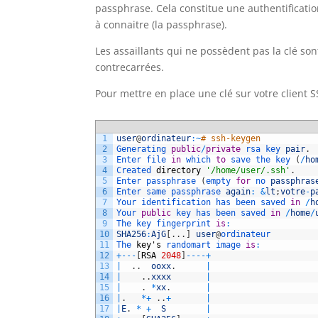
passphrase. Cela constitue une authentificati
à connaitre (la passphrase).
Les assaillants qui ne possèdent pas la clé sont
contrecarrées.
Pour mettre en place une clé sur votre client
1
user
@
ordinateur
:
~
# ssh-keygen
2
Generating 
public
/
private
rsa 
key 
pair
.
3
Enter 
file 
in
which 
to
save 
the 
key
(
/
ho
4
Created 
directory
'/home/user/.ssh'
.
5
Enter 
passphrase
(
empty 
for
no 
passphras
6
Enter 
same 
passphrase 
again
:
&
lt
;
votre
-
p
7
Your 
identification 
has 
been 
saved 
in
/
h
8
Your 
public
key 
has 
been 
saved 
in
/
home
/
9
The 
key 
fingerprint 
is
:
10
SHA256
:
AjG
[
.
.
.
]
user
@
ordinateur
11
The 
key
'
s
randomart 
image 
is
:
12
+
--
-
[
RSA
2048
]
--
--
+
13
|
.
.
ooxx
.
|
14
|
.
.
xxxx
|
15
|
.
*
xx
.
|
16
|
.
*
+
.
.
+
|
17
|
E
.
*
+
S
|