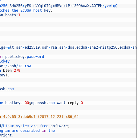
Y
p256 
SHA256
:
yFSlcVYqt0ICjcHMVnxfPif309AxaXvAOIPH
/
yvelqQ
tches 
the 
ECDSA 
host 
key
.
wn_hosts
:
1
lgs
=&
lt
;
ssh
-
ed25519
,
ssh
-
rsa
,
ssh
-
dss
,
ecdsa
-
sha2
-
nistp256
,
ecdsa
-
sh
e
:
publickey
,
password
ickey
ser
/
.
ssh
/
id_rsa
a 
blen
279
key
)
.
ssh
.
com
pe 
hostkeys
-
00
@
openssh
.
com 
want
_
reply
0
n 4.9.65-3+deb9u1 (2017-12-23) x86_64
U
/
Linux 
system 
are 
free 
software
;
ogram 
are 
described 
in
the
yright
.