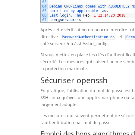
63
64
Debian 
GNU
/
Linux 
comes 
with 
ABSOLUTELY 
N
65
permitted 
by 
applicable 
law
.
66
Last 
login
:
Thu 
Feb
1
12
:
14
:
20
2018
67
user
@
serveur
:
~
$
Après cette vérification on pourra interdire l’
directive
et
PasswordAuthentication
no
Per
coté serveur /etc/ssh/sshd_config.
Si vous mettez en place les clés d’authentifica
sécurité. Les mesures qui suivent ne me semble
la protection maximale.
Sécuriser openssh
En pratique, l’utilisation du mot de passe est 
SSH Linux qu’avec une appli smartphone ou tab
largement adopté.
Les mesures qui suivent permettent de sécurise
l’authentification par mot de passe.
Emploi des bons algorithmes d