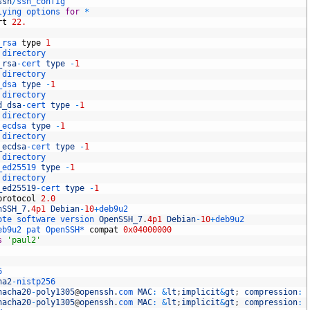
ssh
/
ssh_config
lying 
options 
for
*
rt
22.
_rsa 
type
1
directory
_rsa
-
cert 
type
-
1
directory
_dsa 
type
-
1
directory
d_dsa
-
cert 
type
-
1
directory
_ecdsa 
type
-
1
directory
_ecdsa
-
cert 
type
-
1
directory
_ed25519 
type
-
1
directory
_ed25519
-
cert 
type
-
1
protocol
2.0
nSSH_7
.
4p1
Debian
-
10
+
deb9u2
ote 
software 
version 
OpenSSH_7
.
4p1
Debian
-
10
+
deb9u2
eb9u2 
pat 
OpenSSH*
compat
0x04000000
s
'paul2'
6
ha2
-
nistp256
hacha20
-
poly1305
@
openssh
.
com 
MAC
:
&
lt
;
implicit
&
gt
;
compression
:
hacha20
-
poly1305
@
openssh
.
com 
MAC
:
&
lt
;
implicit
&
gt
;
compression
: