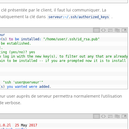
clé présentée par le client, il faut lui communiquer. La
matiquement la clé dans
.
serveur
:
~
/
.
ssh
/
authorized_keys
eur
y
(
s
)
to
be 
installed
:
"/home/user/.ssh/id_rsa.pub"
 be established.
].
ting (yes/no)? yes
o log in with the new key(s), to filter out any that are already
ain to be installed -- if you are prompted now it is to install 
"ssh 'user@serveur'"
(
s
)
you 
wanted 
were 
added
.
ateur user auprès de serveur permettra normalement l’utilisation
ode verbose.
1.0.2l
25
May
2017