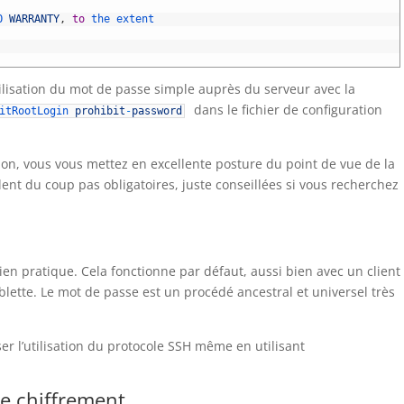
O 
WARRANTY
,
to
the 
extent
utilisation du mot de passe simple auprès du serveur avec la
dans le fichier de configuration
mitRootLogin
prohibit
-
password
tion, vous vous mettez en excellente posture du point de vue de la
nt du coup pas obligatoires, juste conseillées si vous recherchez
bien pratique. Cela fonctionne par défaut, aussi bien avec un client
lette. Le mot de passe est un procédé ancestral et universel très
r l’utilisation du protocole SSH même en utilisant
e chiffrement