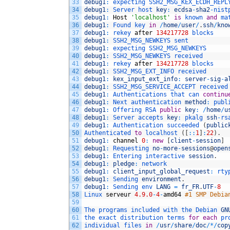
33
debug1
:
expecting 
SSH2_MSG_KEX_ECDH_REPL
34
debug1
:
Server 
host 
key
:
ecdsa
-
sha2
-
nist
35
debug1
:
Host
'localhost'
is
known 
and
ma
36
debug1
:
Found 
key 
in
/
home
/
user
/
.
ssh
/
kno
37
debug1
:
rekey 
after
134217728
blocks
38
debug1
:
SSH2_MSG_NEWKEYS 
sent
39
debug1
:
expecting 
SSH2_MSG_NEWKEYS
40
debug1
:
SSH2_MSG_NEWKEYS 
received
41
debug1
:
rekey 
after
134217728
blocks
42
debug1
:
SSH2_MSG_EXT_INFO 
received
43
debug1
:
kex_input_ext_info
:
server
-
sig
-
a
44
debug1
:
SSH2_MSG_SERVICE_ACCEPT 
received
45
debug1
:
Authentications 
that 
can 
continu
46
debug1
:
Next 
authentication 
method
:
publ
47
debug1
:
Offering 
RSA 
public
key
:
/
home
/
u
48
debug1
:
Server 
accepts 
key
:
pkalg 
ssh
-
rs
49
debug1
:
Authentication 
succeeded
(
public
50
Authenticated 
to
localhost
(
[
::
1
]
:
22
)
.
51
debug1
:
channel
0
:
new
[
client
-
session
]
52
debug1
:
Requesting 
no
-
more
-
sessions
@
open
53
debug1
:
Entering 
interactive 
session
.
54
debug1
:
pledge
:
network
55
debug1
:
client_input_global_request
:
rty
56
debug1
:
Sending 
environment
.
57
debug1
:
Sending 
env 
LANG
=
fr_FR
.
UTF
-
8
58
Linux 
serveur
4.9.0
-
4
-
amd64
#1 SMP Debia
59
60
The 
programs 
included 
with 
the 
Debian 
GN
61
the 
exact 
distribution 
terms 
for
each
pr
62
individual 
files 
in
/
usr
/
share
/
doc
/
*
/
cop