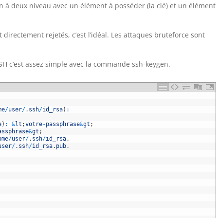
on à deux niveau avec un élément à posséder (la clé) et un élément
 directement rejetés, c’est l’idéal. Les attaques bruteforce sont
 SSH c’est assez simple avec la commande ssh-keygen.
me
/
user
/
.
ssh
/
id_rsa
)
:
e
)
:
&
lt
;
votre
-
passphrase
&
gt
;
assphrase
&
gt
;
ome
/
user
/
.
ssh
/
id_rsa
.
user
/
.
ssh
/
id_rsa
.
pub
.