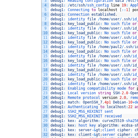
3
debug1
:
Reading 
configuration 
data
/
etc
/
4
debug1
:
/
etc
/
ssh
/
ssh_config 
line
19
:
App
5
debug1
:
Connecting 
to
localhost
[
::
1
]
po
6
debug1
:
Connection 
established
.
7
debug1
:
identity 
file
/
home
/
user
/
.
ssh
/
id
8
debug1
:
key_load_public
:
No 
such 
file 
or
9
debug1
:
identity 
file
/
home
/
user
/
.
ssh
/
id
10
debug1
:
key_load_public
:
No 
such 
file 
or
11
debug1
:
identity 
file
/
home
/
user
/
.
ssh
/
id
12
debug1
:
key_load_public
:
No 
such 
file 
or
13
debug1
:
identity 
file
/
home
/
paul2
/
.
ssh
/
i
14
debug1
:
key_load_public
:
No 
such 
file 
or
15
debug1
:
identity 
file
/
home
/
user
/
.
ssh
/
id
16
debug1
:
key_load_public
:
No 
such 
file 
or
17
debug1
:
identity 
file
/
home
/
user
/
.
ssh
/
id
18
debug1
:
key_load_public
:
No 
such 
file 
or
19
debug1
:
identity 
file
/
home
/
user
/
.
ssh
/
id
20
debug1
:
key_load_public
:
No 
such 
file 
or
21
debug1
:
identity 
file
/
home
/
user
/
.
ssh
/
id
22
debug1
:
Enabling 
compatibility 
mode 
for
23
debug1
:
Local 
version 
string
SSH
-
2.0
-
Ope
24
debug1
:
Remote 
protocol 
version
2.0
,
rem
25
debug1
:
match
:
OpenSSH_7
.
4p1
Debian
-
10
+
d
26
debug1
:
Authenticating 
to
localhost
:
22
a
27
debug1
:
SSH2_MSG_KEXINIT 
sent
28
debug1
:
SSH2_MSG_KEXINIT 
received
29
debug1
:
kex
:
algorithm
:
curve25519
-
sha25
30
debug1
:
kex
:
host 
key 
algorithm
:
ecdsa
-
s
31
debug1
:
kex
:
server
-
&
gt
;
client 
cipher
:
c
32
debug1
:
kex
:
client
-
&
gt
;
server 
cipher
:
c