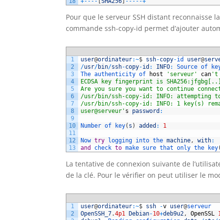
18
+
--
--
[
SHA256
]
--
--
-
+
Pour que le serveur SSH distant reconnaisse la 
commande ssh-copy-id permet d’ajouter auto
1
user
@
ordinateur
:
~
$
ssh
-
copy
-
id 
user
@
serv
2
/
usr
/
bin
/
ssh
-
copy
-
id
:
INFO
:
Source 
of 
ke
3
The 
authenticity 
of 
host
'serveur'
can
't
4
ECDSA key fingerprint is SHA256:jfgbg[..
5
Are you sure you want to continue connec
6
/usr/bin/ssh-copy-id: INFO: attempting t
7
/usr/bin/ssh-copy-id: INFO: 1 key(s) rem
8
user@serveur'
s
password
:
9
10
Number 
of 
key
(
s
)
added
:
1
11
12
Now 
try
logging 
into 
the 
machine
,
with
:
13
and
check 
to
make 
sure 
that 
only 
the 
key
La tentative de connexion suivante de l’utilis
de la clé. Pour le vérifier on peut utiliser le m
1
user
@
ordinateur
:
~
$
ssh
-
v
user
@
serveur
2
OpenSSH_7
.
4p1
Debian
-
10
+
deb9u2
,
OpenSSL