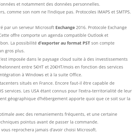
 données et notamment des données personnelles.
liers, comme son nom ne l’indique pas. Protocoles IMAPS et SMTPS.
ré par un serveur Microsoft
Exchange
2016. Protocole Exchange
Cette offre comporte un agenda compatible Outlook et
bon. La possibilité
d’exporter au format PST
son compte
un gros plus.
’est imposée dans le paysage cloud suite à des investissements
échelonnent entre 5€HT et 20€HT/mois en fonction des services
ntégration à WIndows et à la suite Office.
tacenters situés en France. Encore faut-il être capable de
S services. Les USA étant connus pour l’extra-territorialité de leur
ment géographique d’hébergement apporte quoi que ce soit sur la
.
s optimale avec des remaniements fréquents, et une certaine
 techniques pointus avant de passer la commande.
vous reprochera jamais d’avoir choisi Microsoft.