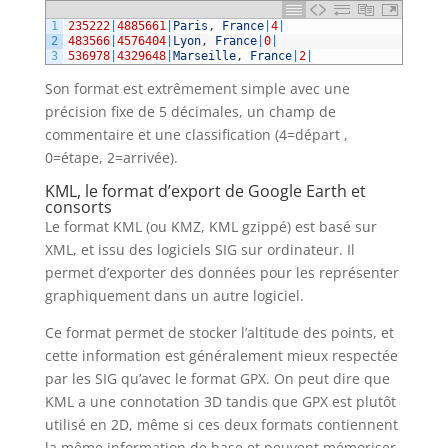
1
235222
|
4885661
|
Paris
,
France
|
4
|
2
483566
|
4576404
|
Lyon
,
France
|
0
|
3
536978
|
4329648
|
Marseille
,
France
|
2
|
Son format est extrêmement simple avec une
précision fixe de 5 décimales, un champ de
commentaire et une classification (4=départ ,
0=étape, 2=arrivée).
KML, le format d’export de Google Earth et
consorts
Le format KML (ou KMZ, KML gzippé) est basé sur
XML, et issu des logiciels SIG sur ordinateur. Il
permet d’exporter des données pour les représenter
graphiquement dans un autre logiciel.
Ce format permet de stocker l’altitude des points, et
cette information est généralement mieux respectée
par les SIG qu’avec le format GPX. On peut dire que
KML a une connotation 3D tandis que GPX est plutôt
utilisé en 2D, même si ces deux formats contiennent
la même information de base et peuvent mémoriser