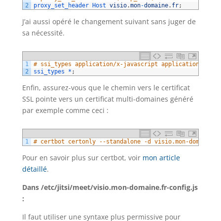
2
proxy_set_header 
Host 
visio
.
mon
-
domaine
.
fr
;
J’ai aussi opéré le changement suivant sans juger de
sa nécessité.
1
# ssi_types application/x-javascript application/javas
2
ssi_types *
;
Enfin, assurez-vous que le chemin vers le certificat
SSL pointe vers un certificat multi-domaines généré
par exemple comme ceci :
1
# certbot certonly --standalone -d visio.mon-domaine.f
Pour en savoir plus sur certbot, voir
mon article
détaillé
.
Dans /etc/jitsi/meet/visio.mon-domaine.fr-config.js
:
Il faut utiliser une syntaxe plus permissive pour