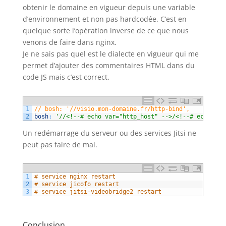
obtenir le domaine en vigueur depuis une variable
d’environnement et non pas hardcodée. C’est en
quelque sorte l’opération inverse de ce que nous
venons de faire dans nginx.
Je ne sais pas quel est le dialecte en vigueur qui me
permet d’ajouter des commentaires HTML dans du
code JS mais c’est correct.
1
// bosh: '//visio.mon-domaine.fr/http-bind',
2
bosh
:
'//<!--# echo var="http_host" -->/<!--# echo var
Un redémarrage du serveur ou des services Jitsi ne
peut pas faire de mal.
1
# service nginx restart
2
# service jicofo restart
3
# service jitsi-videobridge2 restart
Conclusion