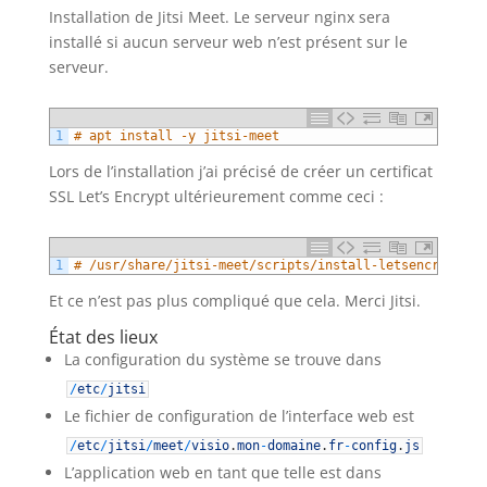
Installation de Jitsi Meet. Le serveur nginx sera
installé si aucun serveur web n’est présent sur le
serveur.
1
# apt install -y jitsi-meet
Lors de l’installation j’ai précisé de créer un certificat
SSL Let’s Encrypt ultérieurement comme ceci :
1
# /usr/share/jitsi-meet/scripts/install-letsencrypt-ce
Et ce n’est pas plus compliqué que cela. Merci Jitsi.
État des lieux
La configuration du système se trouve dans
/
etc
/
jitsi
Le fichier de configuration de l’interface web est
/
etc
/
jitsi
/
meet
/
visio
.
mon
-
domaine
.
fr
-
config
.
js
L’application web en tant que telle est dans