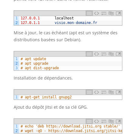
1
127.0.0.1
localhost
2
127.0.1.1
visio
.
mon
-
domaine
.
fr
Mise à jour, le cas échéant (apt est un système des
distributions basées sur Debian).
1
# apt update
2
# apt upgrade
3
# apt dist-upgrade
Installation de dépendances.
1
# apt-get install gnupg2
Ajout du dépôt Jitsi et de sa clé GPG.
1
# echo 'deb https://download.jitsi.org stable/' > /etc
2
# wget -qO - https://download.jitsi.org/jitsi-key.gpg.