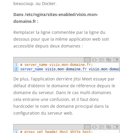
beaucoup, ou Docker.
Dans /etc/nginx/sites-enabled/visio.mon-
domaine.fr :
Remplacer la ligne commentée par la ligne du
dessous pour que la même application web soit
accessible depuis deux domaines :
1
# server_name visio.mon-domaine.fr;
2
server_name 
visio
.
mon
-
domaine
.
fr 
visio
.
mon
-
domaine2
.
fr
De plus, l’application derrière Jitsi Meet essaye par
défaut d’obtenir le domaine de référence depuis le
domaine du serveur. Dans le cas multi-domaines
cela entraine une confusion, et il faut donc
hardcoder le nom de domaine principal dans la
configuration du serveur web.
1
# proxy_set_header Host $http_host;